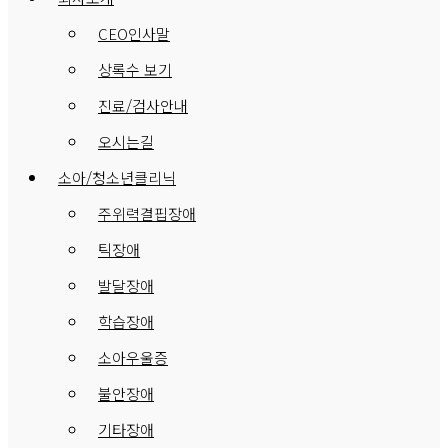
CEO인사말
상록수 보기
진료/검사안내
오시는길
소아/청소년클리닉
주위력결핍장애
틱장애
발달장애
학습장애
소아우울증
불안장애
기타장애