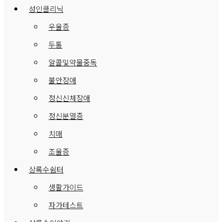
성인클리닉
우울증
두통
알콜및약물중독
불안장애
정신신체장애
정신분열증
치매
조울증
상록수쉼터
생활가이드
자가테스트