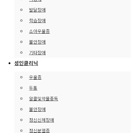
발달장애
학습장애
소아우울증
불안장애
기타장애
성인클리닉
우울증
두통
알콜및약물중독
불안장애
정신신체장애
정신분열증